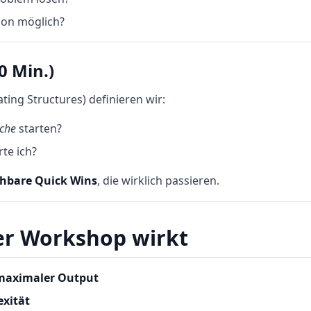
on möglich?
0 Min.)
ating Structures) definieren wir:
che
starten?
te ich?
chbare Quick Wins
, die wirklich passieren.
r Workshop wirkt
 maximaler Output
exität