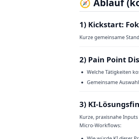
🧭
Ablauf (k
1) Kickstart: Fo
Kurze gemeinsame Stando
2) Pain Point Di
Welche Tätigkeiten kos
Gemeinsame Auswahl 
3) KI‑Lösungsfi
Kurze, praxisnahe Input
Micro‑Workflows:
Wie würde KI
dieses
Pr