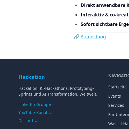
Direkt anwendbare K
Interaktiv & co‑kreat
Sofort sichtbare Erg
🔗
Anmeldung
NAVIGATI
Hackation
Startseite
Hackation: KI-Hackathons, Prototyping-
Sprints und AI Transformation. Weltweit.
Events
LinkedIn Gruppe →
Services
YouTube-Kanal →
Für Unter
Discord →
Was ist Ha