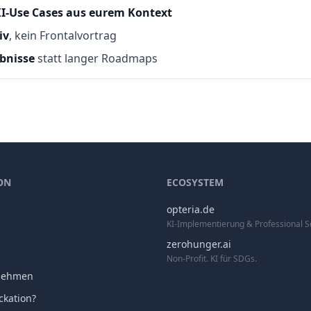
I‑Use Cases aus eurem Kontext
iv
, kein Frontalvortrag
ebnisse
statt langer Roadmaps
ON
ECOSYSTEM
opteria.de
KI-Implementierung & Professional S
zerohunger.ai
Non-Profit. KI für SDGs.
nehmen
ckation?